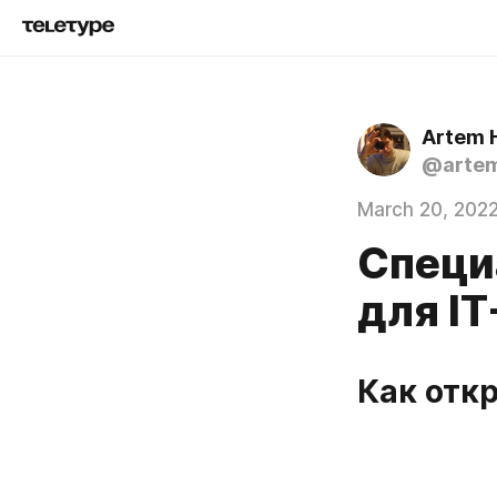
Artem 
@artem
March 20, 202
Специ
для I
Как отк