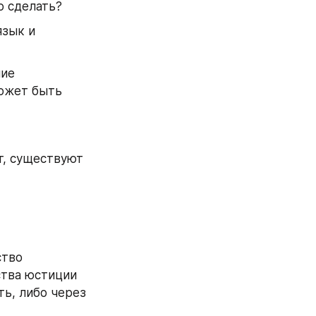
о сделать?
зык и 
ие 
ожет быть 
т, существуют 
тво 
тва юстиции 
ь, либо через 