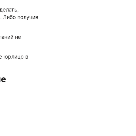
елать, 
 Либо получив 
аний не 
е юрлицо в 
е 