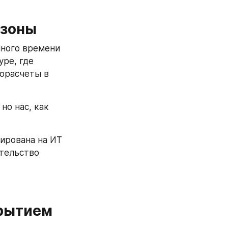
 зоны
ного времени 
ре, где 
орасчеты в 
о нас, как 
ирована на ИТ 
тельство 
рытием 