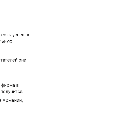
 есть успешно 
льную 
тателей они 
 фирма в 
получится.
в Армении,