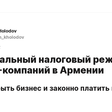
Holodov
_kholodov
2
альный налоговый ре
T-компаний в Армении
рыть бизнес и законно платить