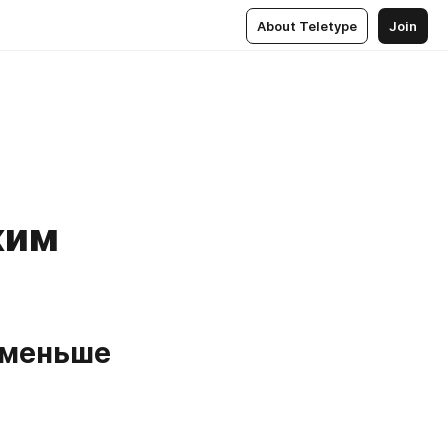
About Teletype
Join
жим
 меньше