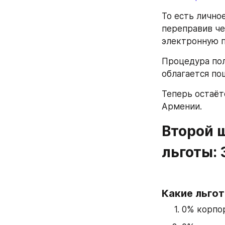
То есть лично
переправив че
электронную п
Процедура пол
облагается по
Теперь остаёт
Армении.
Второй ш
льготы:
Какие льго
0% корпор