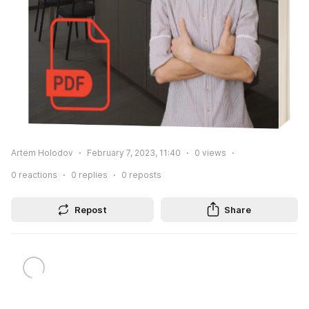
Artem Holodov
February 7, 2023, 11:40
0
views
0
reactions
0
replies
0
reposts
Repost
Share